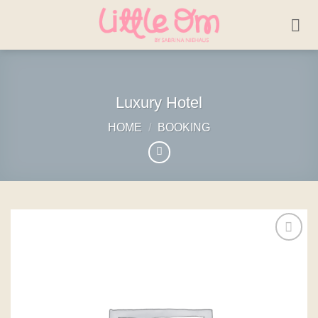
Skip
to
content
Luxury Hotel
HOME
/
BOOKING
Add to
wishlist