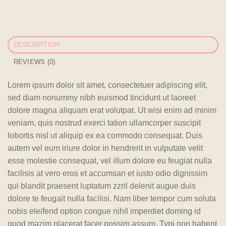
DESCRIPTION
REVIEWS (0)
Lorem ipsum dolor sit amet, consectetuer adipiscing elit,
sed diam nonummy nibh euismod tincidunt ut laoreet
dolore magna aliquam erat volutpat. Ut wisi enim ad minim
veniam, quis nostrud exerci tation ullamcorper suscipit
lobortis nisl ut aliquip ex ea commodo consequat. Duis
autem vel eum iriure dolor in hendrerit in vulputate velit
esse molestie consequat, vel illum dolore eu feugiat nulla
facilisis at vero eros et accumsan et iusto odio dignissim
qui blandit praesent luptatum zzril delenit augue duis
dolore te feugait nulla facilisi. Nam liber tempor cum soluta
nobis eleifend option congue nihil imperdiet doming id
quod mazim placerat facer possim assum. Typi non habent