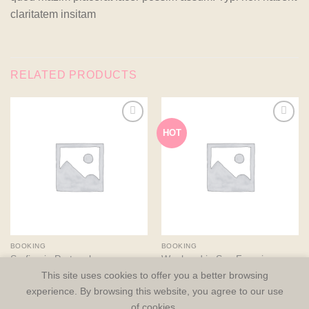
claritatem insitam
RELATED PRODUCTS
HOT
Add to
Add to
wishlist
wishlist
BOOKING
BOOKING
Surfing in Portugal
Weekend in San Fransico
This site uses cookies to offer you a better browsing
experience. By browsing this website, you agree to our use
of cookies.